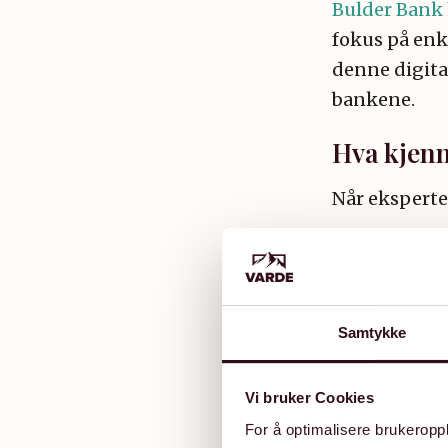
Bulder Bank
fokus på enk
denne digita
bankene.
Hva kjenn
Når eksperten
Visuelt d
Brukerve
Samtykke
Funksjona
Sikkerhe
Vi bruker Cookies
Kundeser
For å optimalisere brukeroppl