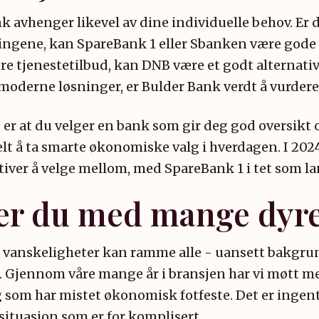
k avhenger likevel av dine individuelle behov. Er d
ningene, kan SpareBank 1 eller Sbanken være gode
re tjenestetilbud, kan DNB være et godt alternativ
moderne løsninger, er Bulder Bank verdt å vurdere
e er at du velger en bank som gir deg god oversik
elt å ta smarte økonomiske valg i hverdagen. I 202
tiver å velge mellom, med SpareBank 1 i tet som l
er du med mange dyr
anskeligheter kan ramme alle - uansett bakgrun
n. Gjennom våre mange år i bransjen har vi møtt me
som har mistet økonomisk fotfeste. Det er ingentin
situasjon som er for komplisert.