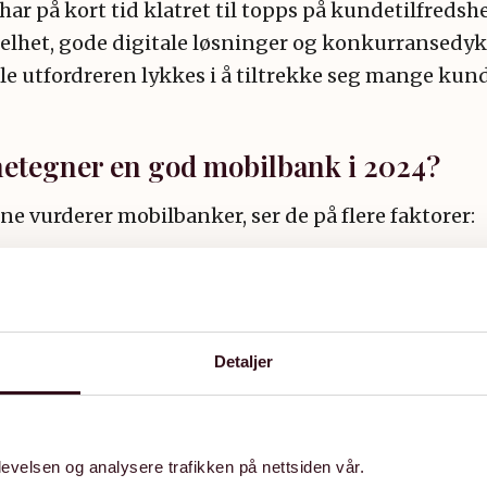
har på kort tid klatret til topps på kundetilfreds
elhet, gode digitale løsninger og konkurransedyk
le utfordreren lykkes i å tiltrekke seg mange kund
etegner en god mobilbank i 2024?
e vurderer mobilbanker, ser de på flere faktorer:
esign og layout
nnlighet og navigasjon
Detaljer
litet (betaling, overføringer, sparing, etc.)
t og innloggingsløsninger
vice og support i appen
evelsen og analysere trafikken på nettsiden vår.