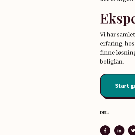
Ekspe
Vi har samle
erfaring, hos
finne løsnin
boliglån.
Start g
DEL: