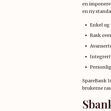
en imponere
en ny standa
Enkel og 
Rask over
Avansert
Integrert
Personlig
SpareBank 1s
brukerne ras
Sbank