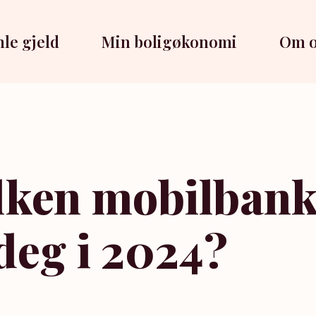
le gjeld
Min boligøkonomi
Om o
lken mobilbank 
 deg i 2024?