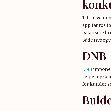
konk
Til tross for
app får ros 
balansere br
både nybegyn
DNB -
DNB
imponere
velge mørk mo
for kunder s
Buld