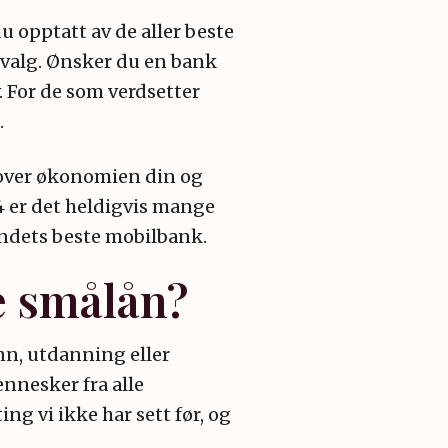
u opptatt av de aller beste
 valg. Ønsker du en bank
. For de som verdsetter
.
t over økonomien din og
4 er det heldigvis mange
andets beste mobilbank.
e smålån?
n, utdanning eller
nnesker fra alle
g vi ikke har sett før, og