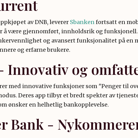
urrent
 oppkjøpet av DNB, leverer
Sbanken
fortsatt en mob
for å være gjennomført, innholdsrik og funksjonel
ukervennlighet og avansert funksjonalitet på en m
nere og erfarne brukere.
 Innovativ og omfatt
r med innovative funksjoner som "Penger til ove
dus. Deres app tilbyr et bredt spekter av tjenester
om ønsker en helhetlig bankopplevelse.
er Bank - Nykommere