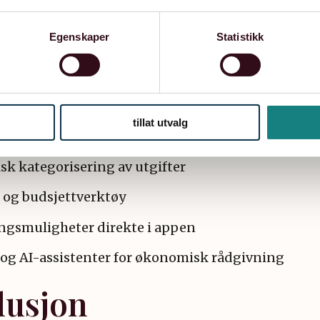
on med andre tjenester (f.eks. Apple Pay)
Egenskaper
Statistikk
are en pen fasade
bank handler om mer enn bare et tiltalende bruk
nå om å tilby de smarteste løsningene for person
tillat utvalg
k kategorisering av utgifter
 og budsjettverktøy
ngsmuligheter direkte i appen
og AI-assistenter for økonomisk rådgivning
lusjon