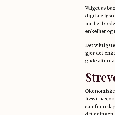
Valget av ban
digitale løs
med et brede
enkelhet og 
Det viktigst
gjør det enk
gode alterna
Strev
Økonomiske v
livssituasjo
samfunnslag 
det er ingen 