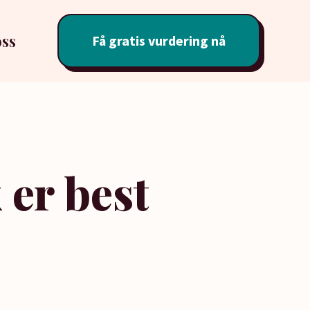
ss
Få gratis vurdering nå
er best