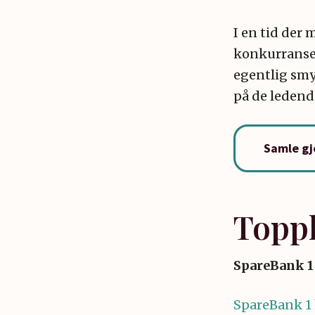
I en tid der
konkurransen
egentlig smy
på de ledend
Samle gje
Topp
SpareBank 1
SpareBank 1