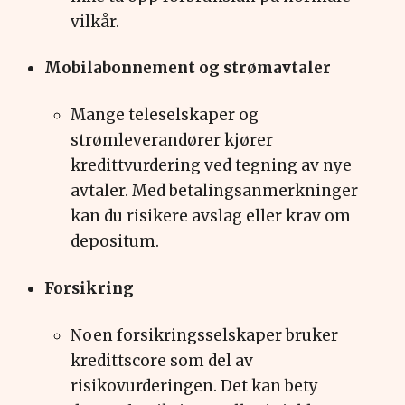
vilkår.
Mobilabonnement og strømavtaler
M
ange teleselskaper og
strømleverandører kjører
kredittvurdering ved tegning av nye
avtaler. Med betalingsanmerkninger
kan du risikere avslag eller krav om
depositum.
Forsikring
N
oe
n forsi
k
ri
ngsselskaper bruker
kredittscore som del av
risikovurderingen. Det kan bety