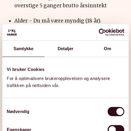
overstige 5 ganger brutto årsinntekt
Alder -
Du må være myndig (18 år).
Hva om du ikke eier bolig selv?
Du trenger ikke å eie boligen din alene. Det
Samtykke
Detaljer
Om
finnes to alternative muligheter:
Vi bruker Cookies
Medlåntaker:
En ektefelle, samboer eller
For å optimalisere brukeropplevelsen og analysere
familiemedlem kan stille seg som
trafikken på nettsiden vår.
medlåntaker på lånet. Da brukes gjerne begge
parters inntekt og eventuelt felles bolig som
grunnlag.
S
Nødvendig
a
m
Kausjonist:
En annen person kan stille
t
Egenskaper
boligen sin som sikkerhet for lånet ditt.