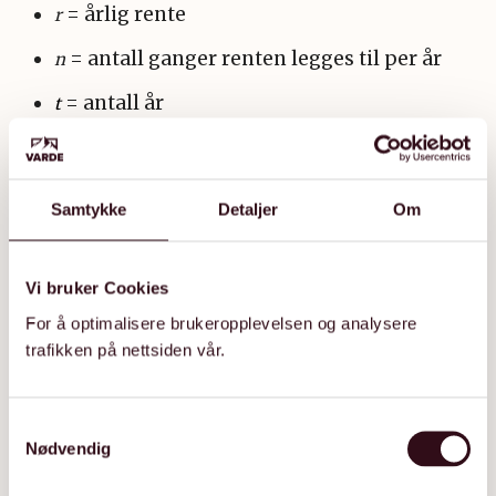
= årlig rente
r
= antall ganger renten legges til per år
n
= antall år
t
6. Gode sparevaner for norske
Samtykke
Detaljer
Om
forhold
Start tidlig:
Jo tidligere du begynner, jo
Vi bruker Cookies
større effekt får renters rente.
For å optimalisere brukeropplevelsen og analysere
trafikken på nettsiden vår.
Spar fast hver måned:
Automatiser
sparingen, så slipper du å tenke på det.
S
Invester overskuddet:
Fondssparing gir
Nødvendig
a
høyere forventet avkastning enn
m