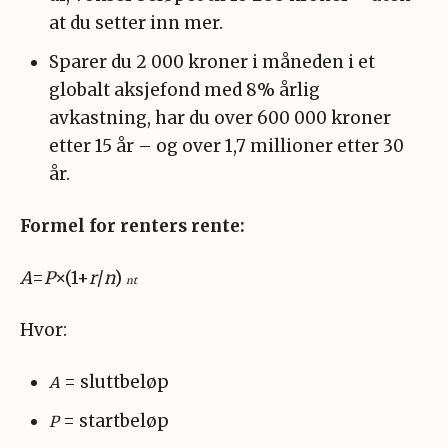
at du setter inn mer.
Sparer du 2 000 kroner i måneden i et
globalt aksjefond med 8% årlig
avkastning, har du over 600 000 kroner
etter 15 år – og over 1,7 millioner etter 30
år.
Formel for renters rente:
A
=
P
×(1+
r
/
n
)
nt
Hvor:
= sluttbeløp
A
= startbeløp
P