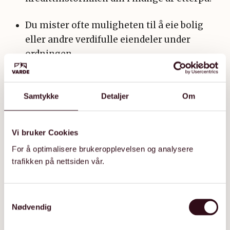
Du mister ofte muligheten til å eie bolig
eller andre verdifulle eiendeler under
ordningen.
Alternativer til gjeldsordning
Samtykke
Detaljer
Om
Før du søker om gjeldsordning, bør du alltid
vurdere andre alternativer:
Vi bruker Cookies
Forhandle direkte med
For å optimalisere brukeropplevelsen og analysere
kreditorene:
Mange er villige til å lage
trafikken på nettsiden vår.
betalingsplaner eller redusere krav.
S
Omstartslån
:
Hvis du eier bolig, kan
Nødvendig
a
refinansiering med pant i bolig gi lavere
m
rente og færre kreditorer.