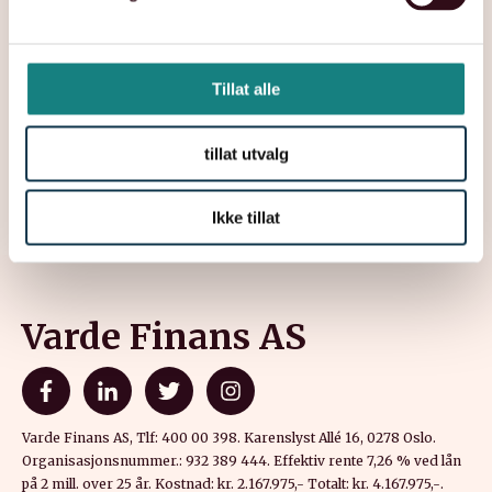
a
Hvordan håndtere skam knyttet til
gjeldsproblemer – Praktiske råd
l
g
Tillat alle
Les mer
tillat utvalg
Ikke tillat
Varde Finans AS
Varde Finans AS, Tlf: 400 00 398. Karenslyst Allé 16, 0278 Oslo.
Organisasjonsnummer.: 932 389 444. Effektiv rente 7,26 % ved lån
på 2 mill. over 25 år. Kostnad: kr. 2.167.975,- Totalt: kr. 4.167.975,-
.