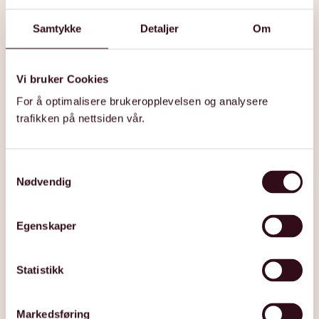
Samtykke
Detaljer
Om
Vi bruker Cookies
For å optimalisere brukeropplevelsen og analysere
trafikken på nettsiden vår.
S
Nødvendig
a
m
t
Egenskaper
y
k
k
Statistikk
e
FORBRUKERØKONOMI
v
Markedsføring